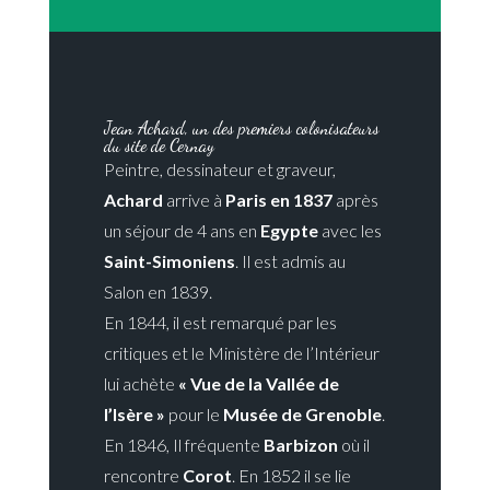
Jean Achard, un des premiers colonisateurs
du site de Cernay
Peintre, dessinateur et graveur,
Achard
arrive à
Paris en 1837
après
un séjour de 4 ans en
Egypte
avec les
Saint-Simoniens
. Il est admis au
Salon en 1839.
En 1844, il est remarqué par les
critiques et le Ministère de l’Intérieur
lui achète
« Vue de la Vallée de
l’Isère »
pour le
Musée de Grenoble
.
En 1846, Il fréquente
Barbizon
où il
rencontre
Corot
. En 1852 il se lie