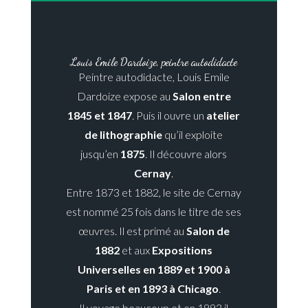
Louis Emile Dardoize, peintre autodidacte
Peintre autodidacte, Louis Emile
Dardoize expose au
Salon entre
1845 et 1847
. Puis il ouvre un
atelier
de lithographie
qu’il exploite
jusqu’en
1875
. Il découvre alors
Cernay
.
Entre 1873 et 1882, le site de Cernay
est nommé 25 fois dans le titre de ses
œuvres. Il est primé au
Salon de
1882
et aux
Expositions
Universelles en 1889 et 1900 à
Paris et en 1893 à Chicago
.
Il voyage beaucoup et en 1893 il