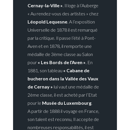
Cernay-la-Ville »
. Il loge à l’Auberge
« Au rendez-vous des artistes » chez
Léopold Lequesne
. A l’exposition
Universelle de 1878 il est remarqué
par la critique. Il passe l’été à Pont-
Aven et en 1878, il remporte une
médaille de 3ème classe au Salon
pour
« Les Bords de l’Aven »
. En
1881, son tableau
« Cabane de
bucheron dans la Vallée des Vaux
de Cernay »
lui vaut une médaille de
2ème classe, il est acheté par l’Etat
pour le
Musée du Luxembourg
.
A partir de 1888 il voyage en France,
son talent est reconnu, Il accepte de
nombreuses responsabilités, il est