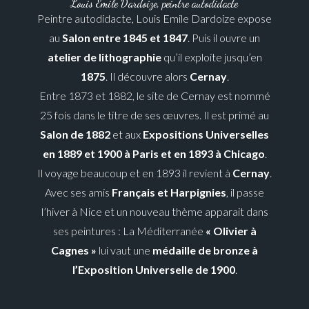
Louis Emile Dardoize, peintre autodidacte
Peintre autodidacte, Louis Emile Dardoize expose
au
Salon entre 1845 et 1847
. Puis il ouvre un
atelier de lithographie
qu’il exploite jusqu’en
1875
. Il découvre alors
Cernay
.
Entre 1873 et 1882, le site de Cernay est nommé
25 fois dans le titre de ses œuvres. Il est primé au
Salon de 1882
et aux
Expositions Universelles
en 1889 et 1900 à Paris et en 1893 à Chicago
.
Il voyage beaucoup et en 1893 il revient à
Cernay
.
Avec ses amis
Français et Harpignies
, il passe
l’hiver à Nice et un nouveau thème apparait dans
ses peintures : La Méditerranée
« Olivier à
Cagnes »
lui vaut une
médaille de bronze à
l’Exposition Universelle de 1900
.