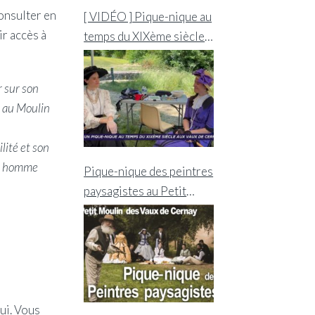
onsulter en
[ VIDÉO ] Pique-nique au
ir accès à
temps du XIXème siècle
aux Vaux-de-Cernay
r sur son
, au Moulin
lité et son
and homme
Pique-nique des peintres
paysagistes au Petit
Moulin des Vaux-de-
Cernay
hui. Vous