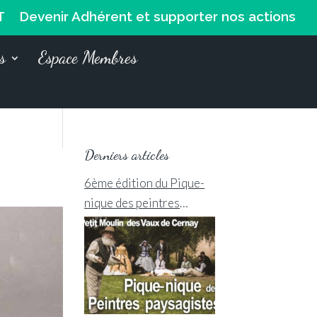
T
Devenir Adhérent et supporter nos actions
s
Espace Membres
Derniers articles
6ème édition du Pique-
nique des peintres
paysagiste de la Vallée de
Chevreuse