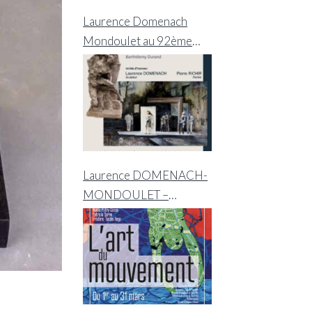
Laurence Domenach
Mondoulet au 92ème
Salon de la Société
Artistique d’Étampes
Laurence DOMENACH-
MONDOULET –
Exposition à Verrière-le-
Buisson