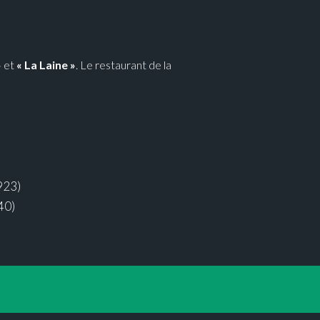
»
et
« La Laine »
. Le restaurant de la
923)
40)