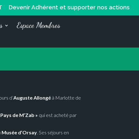
T
Devenir Adhérent et supporter nos actions
s
Espace Membres
cours d’
Auguste Allongé
à Marlotte de
 Pays de M’Zab »
qui est acheté par
u
Musée d’Orsay
. Ses séjours en