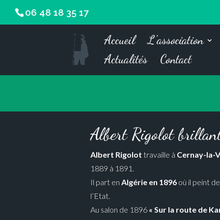
06 48 18 35 17
Accueil
L’association
Actualités
Contact
Albert Rigolot brillant
Albert Rigolot
travaille à
Cernay-la-V
1889 à 1891.
Il part en
Algérie en 1896
où il peint d
l’Etat.
Au salon de 1896
« Sur la route de K