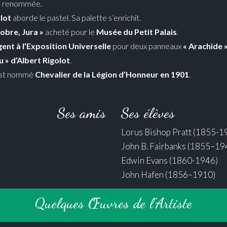
 de renommée.
lot
aborde le pastel. Sa palette s’enrichit.
tobre, Jura »
acheté pour le
Musée du Petit Palais
.
gent à l’Exposition Universelle
pour deux panneaux
« Arachide 
u » d’Albert Rigolot
.
l est nommé
Chevalier de la Légion d’Honneur en 1901
.
Ses amis
Ses élèves
Lorus Bishop Pratt (1855-1
John B. Fairbanks (1855–19
Edwin Evans (1860-1946)
John Hafen (1856–1910)
Quelques Œuvres de l’Artiste