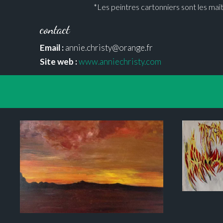
*Les peintres cartonniers sont les maîtr
contact
Email :
annie.christy@orange.fr
Site web :
www.anniechristy.com